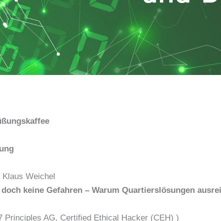
üßungskaffee
tung
 Klaus Weichel
t doch keine Gefahren – Warum Quartierslösungen ausr
 Principles AG, Certified
Ethical Hacker
(
CEH
) )